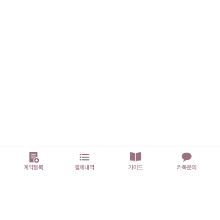
계약등록
결제내역
가이드
카톡문의