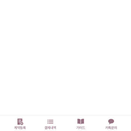
계약등록
결제내역
가이드
카톡문의