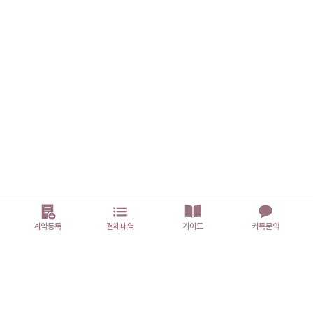
계약등록
결제내역
가이드
카톡문의