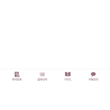
계약등록
결제내역
가이드
카톡문의