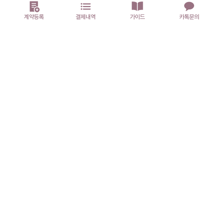
계약등록
결제내역
가이드
카톡문의
주소 : 경기도 파주시 경의로 1204, 512호
회사명 : 주식회사 바다페이먼츠
사업자등록번호 : 315-86-03451
대표자 : 김경동
전화 : 1544-8684
메일 :
badapayment@gmail.com
통신판매업신고번호 : 2025-경기파주-0248
개인정보관리책임자 : 김경동
사이트맵
이용약관
개인정보처리방침